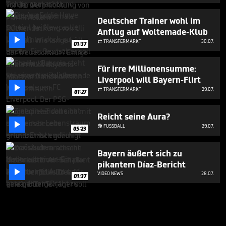
Deutscher Trainer wohl im
Anflug auf Woltemade-Klub

TRANSFERMARKT
30.07.

01:37
Für irre Millionensumme:
Liverpool will Bayern-Flirt

TRANSFERMARKT
29.07.

01:27
Reicht seine Aura?

FUSSBALL
29.07.

05:23
Bayern äußert sich zu
pikantem Díaz-Bericht

VIDEO NEWS
28.07.
01:37