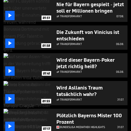
1
Nie für Bayern gespielt - jetzt
minute,
soll er Millionen bringen
19

seconds
TRANSFERMARKT
07.08.

01:51
Die Zukunft von Vinícius ist
entschieden

TRANSFERMARKT
06.08.

01:58
Wird dieser Bayern-Poker
jetzt richtig heiß?

TRANSFERMARKT
06.08.

01:41
Wird Asllanis Traum
tatsächlich wahr?

TRANSFERMARKT
31.07.

01:55
Plötzlich Bayerns Mister 100
Prozent

BUNDESLIGA MEDIATHEK HIGHLIGHTS
31.07.
07:17