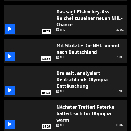
Das sagt Eishockey-Ass
Reichel zu seiner neuen NHL-
Chance

NHL
20.03.
01:11
Mit Stützle: Die NHL kommt
nach Deutschland

NHL
13.03.
03:32
Draisaitl analysiert
Deutschlands Olympia-
Enttäuschung

NHL
27.02.
03:03
Nächster Treffer! Peterka
ballert sich für Olympia
warm

NHL
03.02.
01:29