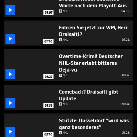
1
Worte nach dem Playoff-Aus
minute,

NHL
04.05.
3
01:07
seconds
Fahren Sie jetzt zur WM, Herr
Draisaitl?

NHL
01.05.
01:40
Overtime-Krimi! Deutscher
NHL-Star erlebt bitteres
Déjà-vu

NHL
30.04.
01:24
Comeback? Draisaitl gibt
Update

NHL
20.04.
01:31
Stützle: Düsseldorf "wird was
ganz besonderes"

NHL
31.03.
02:40