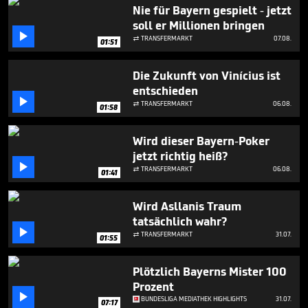
59
Nie für Bayern gespielt - jetzt
seconds
soll er Millionen bringen

TRANSFERMARKT
07.08.

01:51
Die Zukunft von Vinícius ist
entschieden

TRANSFERMARKT
06.08.

01:58
Wird dieser Bayern-Poker
jetzt richtig heiß?

TRANSFERMARKT
06.08.

01:41
Wird Asllanis Traum
tatsächlich wahr?

TRANSFERMARKT
31.07.

01:55
Plötzlich Bayerns Mister 100
Prozent

BUNDESLIGA MEDIATHEK HIGHLIGHTS
31.07.
07:17