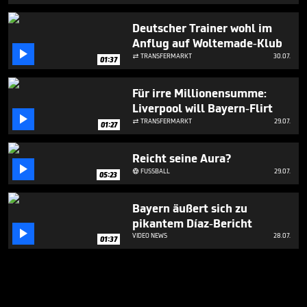
Deutscher Trainer wohl im
Anflug auf Woltemade-Klub

TRANSFERMARKT
30.07.

01:37
Für irre Millionensumme:
Liverpool will Bayern-Flirt

TRANSFERMARKT
29.07.

01:27
Reicht seine Aura?

FUSSBALL
29.07.

05:23
Bayern äußert sich zu
pikantem Díaz-Bericht

VIDEO NEWS
28.07.
01:37