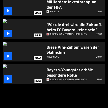
Milliarden: Investorenplan
der FIFA

WM 2026
29.07.
00:53
"Für die drei wird die Zukunft
beim FC Bayern keine sein"

BUNDESLIGA MEDIATHEK HIGHLIGHTS
29.07.
00:51
Diese Vini-Zahlen wären der
Wahnsinn

VIDEO NEWS
28.07.
00:46
Bayern-Youngster erhält
besondere Rolle

BUNDESLIGA MEDIATHEK HIGHLIGHTS
27.07.
02:21