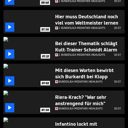

2. BUNDESLIGA MEDIATHEK HIGHLIGHTS
30.07.
27
00:48
seconds
Hier muss Deutschland noch
viel vom Weltmeister lernen

2. BUNDESLIGA MEDIATHEK HIGHLIGHTS
30.07.
01:36
Bei dieser Thematik schlägt
Kult-Trainer Schmidt Alarm

2. BUNDESLIGA MEDIATHEK HIGHLIGHTS
30.07.
01:22
Mit diesen Worten bewirbt
sich Burkardt bei Klopp

BUNDESLIGA MEDIATHEK HIGHLIGHTS
30.07.
01:02
Riera-Krach? "War sehr
anstrengend für mich"

BUNDESLIGA MEDIATHEK HIGHLIGHTS
30.07.
01:30
Infantino lockt mit