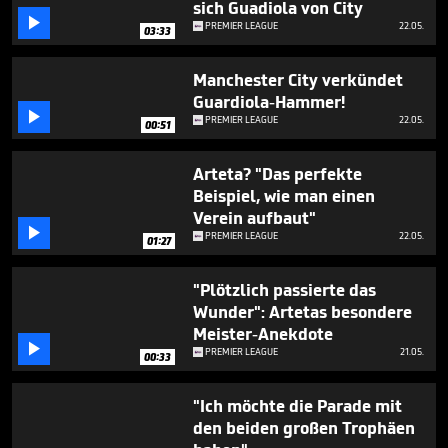
sich Guadiola von City
1

minute,
PREMIER LEAGUE
22.05.
03:33
1
second
Manchester City verkündet
Guardiola-Hammer!

PREMIER LEAGUE
22.05.
00:51
Arteta? "Das perfekte
Beispiel, wie man einen
Verein aufbaut"

PREMIER LEAGUE
22.05.
01:27
"Plötzlich passierte das
Wunder": Artetas besondere
Meister-Anekdote

PREMIER LEAGUE
21.05.
00:33
"Ich möchte die Parade mit
den beiden großen Trophäen