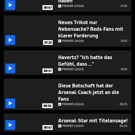
haben"

PREMIER LEAGUE
21.05.
00:47
Neues Trikot nur
Nebensache? Reds-Fans mit
klarer Forderung

PREMIER LEAGUE
19.05.
01:22
Havertz? "Ich hatte das
Gefühl, dass ..."

PREMIER LEAGUE
19.05.
00:31
Diese Botschaft hat der
Arsenal-Coach jetzt an die
Fans

PREMIER LEAGUE
08.05.
00:54
Arsenal-Star mit Titelansage!

PREMIER LEAGUE
04.05.
00:47