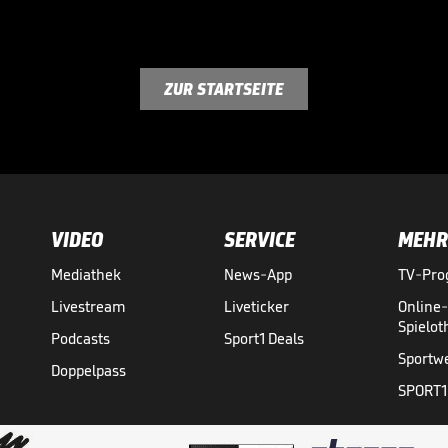
ZUR STARTSEITE
VIDEO
SERVICE
MEHR
Mediathek
News-App
TV-Pr
Livestream
Liveticker
Online
Spielo
Podcasts
Sport1 Deals
Sportw
Doppelpass
SPORT1