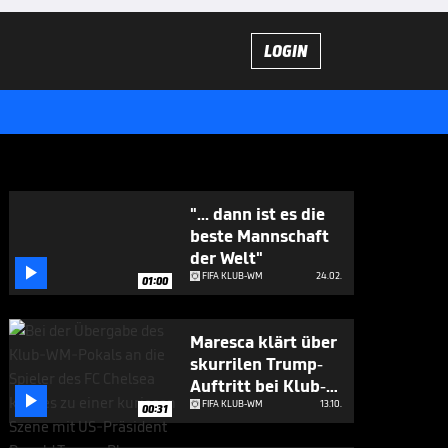
LOGIN
"... dann ist es die
beste Mannschaft
der Welt"

FIFA KLUB-WM
24.02.
01:00
Maresca klärt über
skurrilen Trump-
Auftritt bei Klub-

WM auf
FIFA KLUB-WM
13.10.
00:31