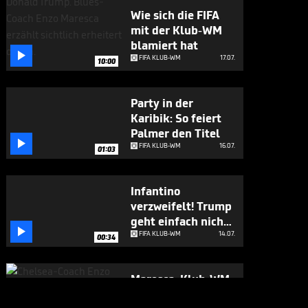
Wie sich die FIFA
mit der Klub-WM
blamiert hat

FIFA KLUB-WM
17.07.
10:00
Party in der
Karibik: So feiert
Palmer den Titel

FIFA KLUB-WM
16.07.
01:03
Infantino
verzweifelt! Trump
geht einfach nicht

weg
FIFA KLUB-WM
14.07.
00:34
Maresca: Klub-WM
größer als