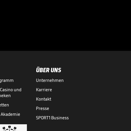
zur Skandal-Szene

FIFA KLUB-WM
14.07.
00:32
ÜBER UNS
ogramm
Unternehmen
-Casino und
Karriere
theken
Kontakt
etten
Presse
 Akademie
SPORT1 Business