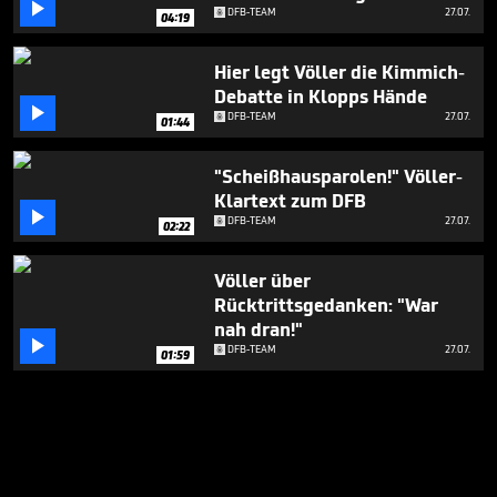

DFB-TEAM
27.07.
04:19
Hier legt Völler die Kimmich-
Debatte in Klopps Hände

DFB-TEAM
27.07.
01:44
"Scheißhausparolen!" Völler-
Klartext zum DFB

DFB-TEAM
27.07.
02:22
Völler über
Rücktrittsgedanken: "War
nah dran!"

DFB-TEAM
27.07.
01:59