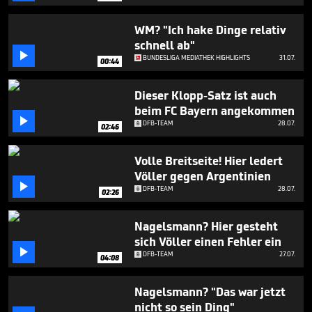
minute,
23
seconds
WM? "Ich hake Dinge relativ
schnell ab"

BUNDESLIGA MEDIATHEK HIGHLIGHTS
31.07.
00:44
Dieser Klopp-Satz ist auch
beim FC Bayern angekommen

DFB-TEAM
28.07.
02:46
Volle Breitseite! Hier ledert
Völler gegen Argentinien

DFB-TEAM
28.07.
02:26
Nagelsmann? Hier gesteht
sich Völler einen Fehler ein

DFB-TEAM
27.07.
04:08
Nagelsmann? "Das war jetzt
nicht so sein Ding"