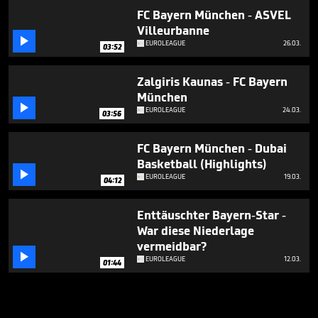
FC Bayern München - ASVEL
Villeurbanne

EUROLEAGUE
26.03.
03:52
Zalgiris Kaunas - FC Bayern
München

EUROLEAGUE
24.03.
03:56
FC Bayern München - Dubai
Basketball (Highlights)

EUROLEAGUE
19.03.
04:12
Enttäuschter Bayern-Star -
War diese Niederlage
vermeidbar?

EUROLEAGUE
12.03.
01:44