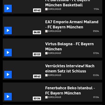
minutes,
München Basketball
12

seconds
EUROLEAGUE
17.04.
03:42
EA7 Emporio Armani Mailand
- FC Bayern München

EUROLEAGUE
09.04.
04:05
Virtus Bologna - FC Bayern
München

EUROLEAGUE
07.04.
03:53
Verrücktes Interview! Nach
einem Satz ist Schluss

EUROLEAGUE
03.04.
00:42
Fenerbahce Beko Istanbul -
FC Bayern München

EUROLEAGUE
01.04.
03:54