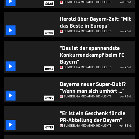

minute,
BUNDESLIGA MEDIATHEK HIGHLIGHTS
vor 6 Std.
00:41
8
seconds
Herold über Bayern-Zeit: "Mit
das Beste in Europa"

BUNDESLIGA MEDIATHEK HIGHLIGHTS
vor 7 Std.
01:02
"Das ist der spannendste
Konkurrenzkampf beim FC
Bayern"

BUNDESLIGA MEDIATHEK HIGHLIGHTS
vor 7 Std.
00:52
Bayerns neuer Super-Bubi?
"Wenn man sich umhört ..."

BUNDESLIGA MEDIATHEK HIGHLIGHTS
vor 7 Std.
01:15
"Er ist ein Geschenk für die
PR-Abteilung der Bayern"

BUNDESLIGA MEDIATHEK HIGHLIGHTS
vor 8 Std.
01:19