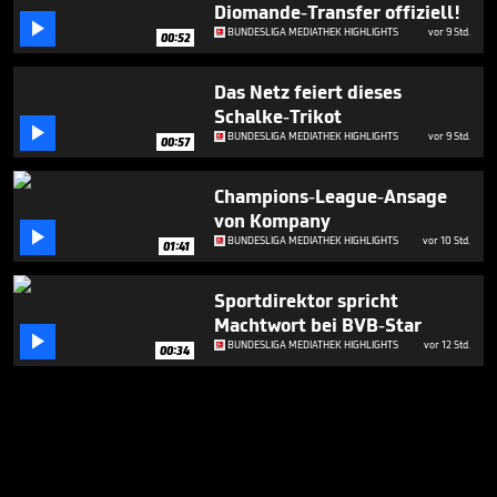
Diomande-Transfer offiziell!

BUNDESLIGA MEDIATHEK HIGHLIGHTS
vor 9 Std.
00:52
Das Netz feiert dieses
Schalke-Trikot

BUNDESLIGA MEDIATHEK HIGHLIGHTS
vor 9 Std.
00:57
Champions-League-Ansage
von Kompany

BUNDESLIGA MEDIATHEK HIGHLIGHTS
vor 10 Std.
01:41
Sportdirektor spricht
Machtwort bei BVB-Star

BUNDESLIGA MEDIATHEK HIGHLIGHTS
vor 12 Std.
00:34