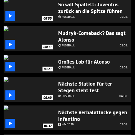
3
So will Spalletti Juventus
minutes,
zurück an die Spitze führen
27

seconds
FUSSBALL
05.08.

00:50
Mudryk-Comeback? Das sagt
Alonso

FUSSBALL
05.08.

00:33
Großes Lob für Alonso

FUSSBALL
05.08.

00:23
Nächste Station für ter
Stegen steht fest

FUSSBALL
04.08.

00:40
Nächste Verbalattacke gegen
Infantino

WM 2026
02.08.
01:37