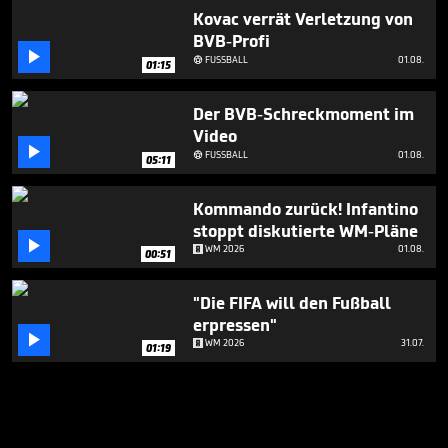
Kovac verrät Verletzung von
BVB-Profi

FUSSBALL
01.08.

01:15
Der BVB-Schreckmoment im
Video

FUSSBALL
01.08.

05:11
Kommando zurück! Infantino
stoppt diskutierte WM-Pläne

WM 2026
01.08.
00:51
"Die FIFA will den Fußball
erpressen"

WM 2026
31.07.
01:19