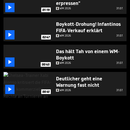
erpressen"

WM 2026
31.07.
01:19
Boykott-Drohung! Infantinos
FIFA-Verkauf erklärt

WM 2026
31.07.
02:47
Das hält Tah von einem WM-
Boykott

WM 2026
31.07.
00:45
Deutlicher geht eine
Warnung fast nicht

WM 2026
31.07.
00:41