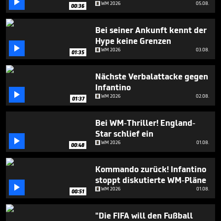

minute,
WM 2026
05.08.
00:36
6
seconds
Bei seiner Ankunft kennt der
Hype keine Grenzen

WM 2026
03.08.
01:35
Nächste Verbalattacke gegen
Infantino

WM 2026
02.08.
01:37
Bei WM-Thriller! England-
Star schlief ein

WM 2026
01.08.
00:48
Kommando zurück! Infantino
stoppt diskutierte WM-Pläne

WM 2026
01.08.
00:51
"Die FIFA will den Fußball