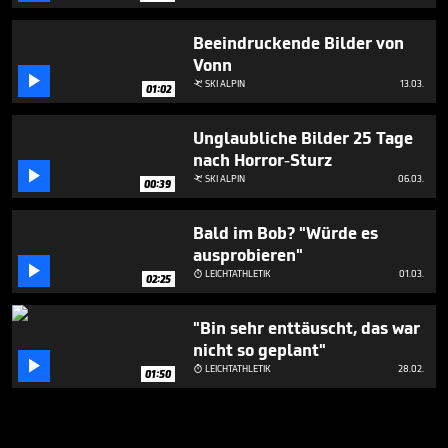
Beeindruckende Bilder von
Vonn

SKI ALPIN
13.03.

01:02
Unglaubliche Bilder 25 Tage
nach Horror-Sturz

SKI ALPIN
06.03.

00:39
Bald im Bob? "Würde es
ausprobieren"

LEICHTATHLETIK
01.03.

02:25
"Bin sehr enttäuscht, das war
nicht so geplant"

LEICHTATHLETIK
28.02.

01:50