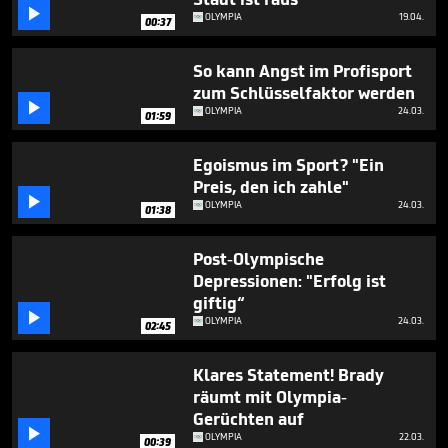
minute,

OLYMPIA
19.04.
15
00:37
seconds
So kann Angst im Profisport
zum Schlüsselfaktor werden

OLYMPIA
24.03.
01:59
Egoismus im Sport? "Ein
Preis, den ich zahle"

OLYMPIA
24.03.
01:38
Post-Olympische
Depressionen: "Erfolg ist
giftig“

OLYMPIA
24.03.
02:45
Klares Statement! Brady
räumt mit Olympia-
Gerüchten auf

OLYMPIA
22.03.
00:39