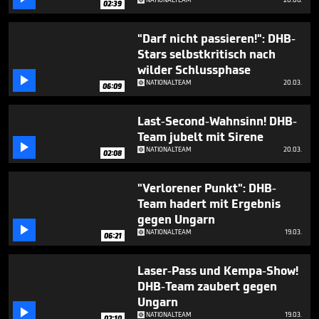
02:39
3
minutes,
17
"Darf nicht passieren!": DHB-
seconds
Stars selbstkritisch nach
wilder Schlussphase

NATIONALTEAM
20.03.
06:09
Last-Second-Wahnsinn! DHB-
Team jubelt mit Sirene

NATIONALTEAM
20.03.
02:08
"Verlorener Punkt": DHB-
Team hadert mit Ergebnis
gegen Ungarn

NATIONALTEAM
19.03.
06:21
Laser-Pass und Kempa-Show!
DHB-Team zaubert gegen
Ungarn

NATIONALTEAM
19.03.
02:10