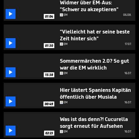
Widmer über EM-Aus:
"Schwer zu akzeptieren"

EM
06.08.
01:04
"Vielleicht hat er seine beste
Zeit hinter sich"

EM
17.07.
01:30
Sommermärchen 2.0? So gut
war die EM wirklich

EM
16.07.
15:38
Hier lästert Spaniens Kapitän
öffentlich über Musiala

EM
16.07.
00:49
Was ist das denn?! Cucurella
sorgt erneut für Aufsehen

EM
16.07.
02:23