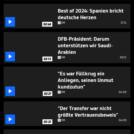
1
minute,
Best of 2024: Spanien bricht
22
deutsche Herzen
seconds

EM
31.12.
02:46
DFB-Präsident: Darum
unterstützen wir Saudi-
Arabien

EM
06.12.
02:13
"Es war Füllkrug ein
Anliegen, seinen Unmut
kundzutun"

EM
04.09.
02:27
"Der Transfer war nicht
größte Vertrauensbeweis"

EM
04.09.
03:21