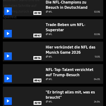
Die NFL-Champions zu
Besuch in Deutschland

NFL
02.06.

03:10
Trade-Beben um NFL-
Superstar

NFL
02.06.

00:47
Hier verkündet die NFL das
Munich Game 2026

NFL
13.05.

00:14
NFL-Top-Talent verzichtet
auf Trump-Besuch

NFL
04.05.

00:42
"Er bringt alles mit, was es
braucht"

NFL
24.04.

02:10