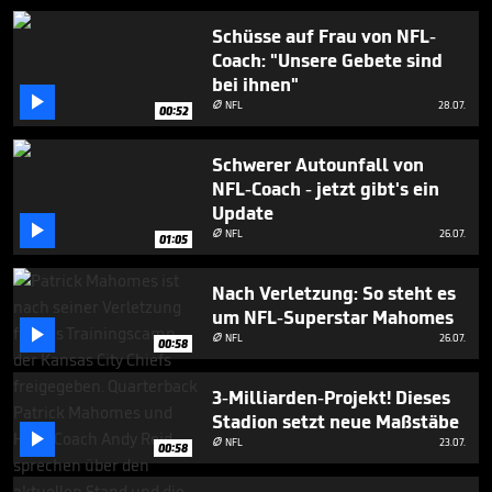
1
minute,
Schüsse auf Frau von NFL-
28
Coach: "Unsere Gebete sind
seconds
bei ihnen"

NFL
28.07.

00:52
Schwerer Autounfall von
NFL-Coach - jetzt gibt's ein
Update

NFL
26.07.

01:05
Nach Verletzung: So steht es
um NFL-Superstar Mahomes

NFL
26.07.

00:58
3-Milliarden-Projekt! Dieses
Stadion setzt neue Maßstäbe

NFL
23.07.

00:58