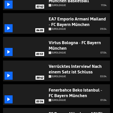
München Basketball
minutes,

37
EUROLEAGUE
17.04.
03:42
seconds
EA7 Emporio Armani Mailand
- FC Bayern München

EUROLEAGUE
09.04.
04:05
Virtus Bologna - FC Bayern
München

EUROLEAGUE
07.04.
03:53
Verrücktes Interview! Nach
einem Satz ist Schluss

EUROLEAGUE
03.04.
00:42
Fenerbahce Beko Istanbul -
FC Bayern München

EUROLEAGUE
01.04.
03:54