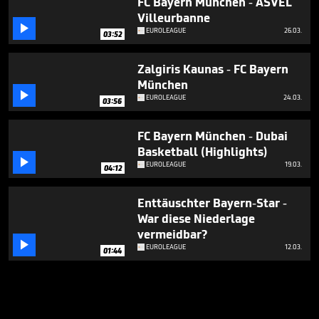
FC Bayern München - ASVEL
Villeurbanne

EUROLEAGUE
26.03.
03:52
Zalgiris Kaunas - FC Bayern
München

EUROLEAGUE
24.03.
03:56
FC Bayern München - Dubai
Basketball (Highlights)

EUROLEAGUE
19.03.
04:12
Enttäuschter Bayern-Star -
War diese Niederlage
vermeidbar?

EUROLEAGUE
12.03.
01:44