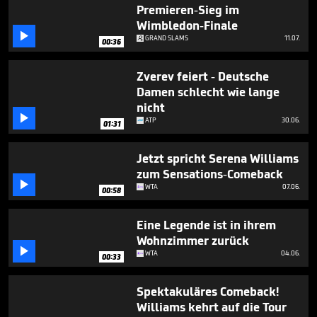
17
Premieren-Sieg im
minutes,
Wimbledon-Finale
51

GRAND SLAMS
11.07.
seconds
00:36
Zverev feiert - Deutsche
Damen schlecht wie lange
nicht

ATP
30.06.
01:31
Jetzt spricht Serena Williams
zum Sensations-Comeback

WTA
07.06.
00:58
Eine Legende ist in ihrem
Wohnzimmer zurück

WTA
04.06.
00:33
Spektakuläres Comeback!
Williams kehrt auf die Tour