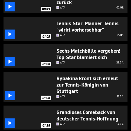
zurück

WTA
02.06.
00:49
Tennis-Star: Männer-Tennis
"wirkt vorhersehbar"

WTA
25.05.
01:05
Sechs Matchbälle vergeben!
Top-Star blamiert sich

WTA
29.04.
01:00
Rybakina krönt sich erneut
zur Tennis-Königin von
Stuttgart

WTA
19.04.
01:08
Grandioses Comeback von
deutscher Tennis-Hoffnung

WTA
14.04.
01:38