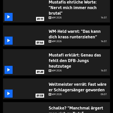
Mustafis ehrliche Worte:
2
minutes,
"Nervt mich immer noch
5
brutal"
seconds

WM 2026
14.07.
01:11
WM-Held warnt: "Das kann
dich krass runterziehen“

WM 2026
14.07.
01:44
Mustafi erklärt: Genau das
fehlt den DFB-Jungs
heutzutage

WM 2026
14.07.
01:20
Weltmeister verrät: Fast wäre
er Schlagersänger geworden

WM 2026
06.07.
01:58
Schalke? “Manchmal ärgert