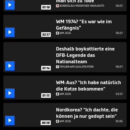
man sich zu Tode”

BUNDESLIGA MEDIATHEK HIGHLIGHTS
06.07.
01:18
WM 1974? “Es war wie im
Gefängnis”

WM 2026
06.07.
02:37
Deshalb boykottierte eine
DFB-Legende das
Nationalteam

FRAUEN-WM QUALIFIKATION
06.07.
01:14
WM-Aus? "Ich habe natürlich
die Kotze bekommen"

WM 2026
03.07.
01:15
Nordkorea? "Ich dachte, die
können ja nur gedopt sein"

WM 2026
30.06.
00:38