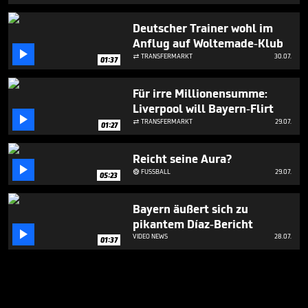
Deutscher Trainer wohl im
Anflug auf Woltemade-Klub

TRANSFERMARKT
30.07.

01:37
Für irre Millionensumme:
Liverpool will Bayern-Flirt

TRANSFERMARKT
29.07.

01:27
Reicht seine Aura?

FUSSBALL
29.07.

05:23
Bayern äußert sich zu
pikantem Díaz-Bericht

VIDEO NEWS
28.07.
01:37