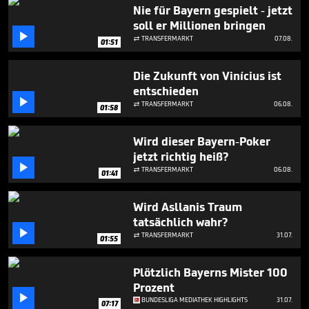
1
Nie für Bayern gespielt - jetzt
minute,
soll er Millionen bringen
33

seconds
TRANSFERMARKT
07.08.

01:51
Die Zukunft von Vinícius ist
entschieden

TRANSFERMARKT
06.08.

01:58
Wird dieser Bayern-Poker
jetzt richtig heiß?

TRANSFERMARKT
06.08.

01:41
Wird Asllanis Traum
tatsächlich wahr?

TRANSFERMARKT
31.07.

01:55
Plötzlich Bayerns Mister 100
Prozent

BUNDESLIGA MEDIATHEK HIGHLIGHTS
31.07.
07:17