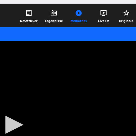





Newsticker
Ergebnisse
Mediathek
Live TV
Originals
tpellier
21.06.19