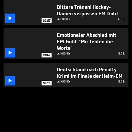
Bittere Tränen! Hockey-
Damen verpassen EM-Gold

HOCKEY
17.08.

04:57
Emotionaler Abschied mit
EM-Gold: "Mir fehlen die
Worte"

HOCKEY
16.08.

02:43
Deutschland nach Penalty-
Krimi im Finale der Heim-EM

HOCKEY
15.08.

06:19