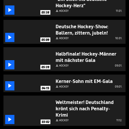
7
Hockey-Herz"
minutes,

HOCKEY
11.01.

8
05:38
seconds
Deutsche Hockey-Show:
Ballern, zittern, jubeln!

HOCKEY
10.01.

05:09
Halbfinale! Hockey-Männer
mit nächster Gala

HOCKEY
09.01.

05:39
Kerner-Sohn mit EM-Gala

HOCKEY
09.01.

04:15
Weltmeister! Deutschland
krönt sich nach Penalty-
Krimi

HOCKEY
11.12.

03:02