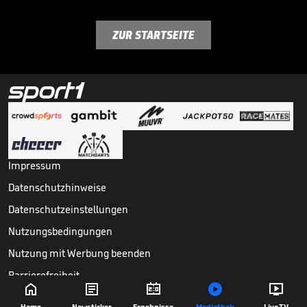
ZUR STARTSEITE
Impressum
Datenschutzhinweise
Datenschutzeinstellungen
Nutzungsbedingungen
Nutzung mit Werbung beenden
Barrierefreiheit





Copyright ©
2026
Sport1 GmbH. Alle Rechte vorbehalten.
Home
Newsticker
Ergebnisse
Mediathek
Live TV