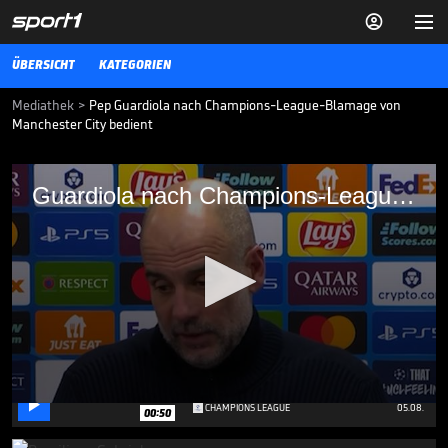


ÜBERSICHT
KATEGORIEN
Mediathek
>
Pep Guardiola nach Champions-League-Blamage von
Manchester City bedient
Guardiola nach Champions-League-
Guardiola nach Champions-League-Blamage bedient
Blamage bedient
Nach der deutlichen Champions-League-Niederlage bei Bodø/Glimt
zeigt sich ManCity-Trainer Pep Guardiola sichtlich frustriert von den
Ergebnissen der vergangenen Wochen.
CHAMPIONS LEAGUE
21.01.26
Dieser Kompany-Wunsch
wurde jetzt erfüllt

0
CHAMPIONS LEAGUE
05.08.
00:50
seconds
of