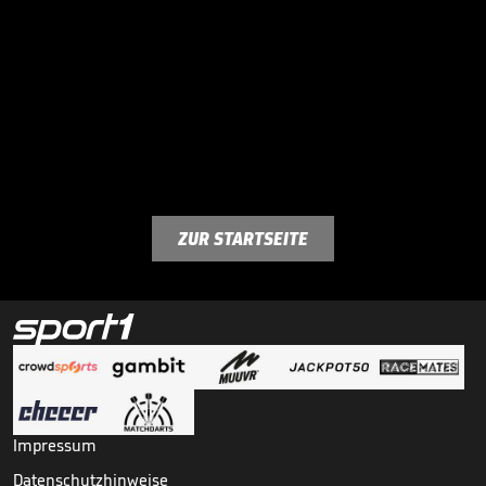
ZUR STARTSEITE
Impressum
Datenschutzhinweise