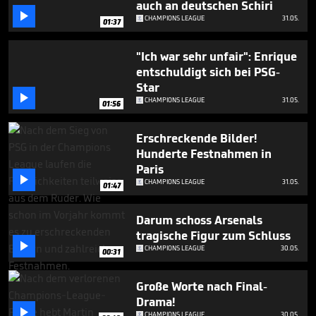
auch an deutschen Schiri

CHAMPIONS LEAGUE
31.05.
01:37
"Ich war sehr unfair": Enrique
entschuldigt sich bei PSG-
Star

CHAMPIONS LEAGUE
31.05.
01:56
Erschreckende Bilder!
Hunderte Festnahmen in
Paris

CHAMPIONS LEAGUE
31.05.
01:47
Darum schoss Arsenals
tragische Figur zum Schluss

CHAMPIONS LEAGUE
30.05.
00:31
Große Worte nach Final-
Drama!

CHAMPIONS LEAGUE
30.05.