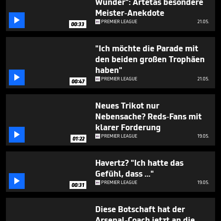
Wunder": Artetas besondere
Meister-Anekdote

PREMIER LEAGUE
21.05.
00:33
"Ich möchte die Parade mit
den beiden großen Trophäen
haben"

PREMIER LEAGUE
21.05.
00:47
Neues Trikot nur
Nebensache? Reds-Fans mit
klarer Forderung

PREMIER LEAGUE
19.05.
01:22
Havertz? "Ich hatte das
Gefühl, dass ..."

PREMIER LEAGUE
19.05.
00:31
Diese Botschaft hat der
Arsenal-Coach jetzt an die