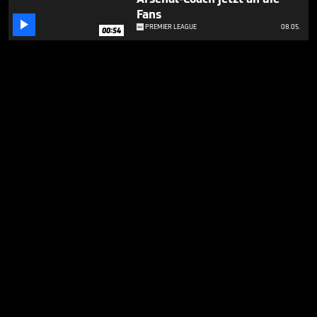
Fans

PREMIER LEAGUE
08.05.
00:54