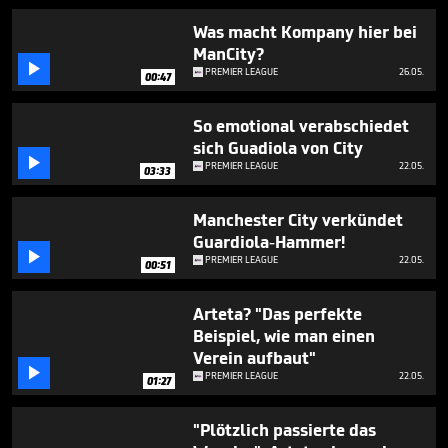
49
seconds
Was macht Kompany hier bei
ManCity?

PREMIER LEAGUE
26.05.
00:47
So emotional verabschiedet
sich Guadiola von City

PREMIER LEAGUE
22.05.
03:33
Manchester City verkündet
Guardiola-Hammer!

PREMIER LEAGUE
22.05.
00:51
Arteta? "Das perfekte
Beispiel, wie man einen
Verein aufbaut"

PREMIER LEAGUE
22.05.
01:27
"Plötzlich passierte das