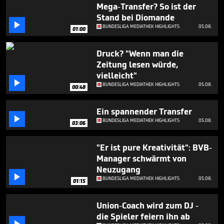
minutes,
Mega-Transfer? So ist der
25
Stand bei Diomande
seconds

BUNDESLIGA MEDIATHEK HIGHLIGHTS
05.08.
01:00
Druck? "Wenn man die
Zeitung lesen würde,
vielleicht"

BUNDESLIGA MEDIATHEK HIGHLIGHTS
05.08.
00:48
Ein spannender Transfer

BUNDESLIGA MEDIATHEK HIGHLIGHTS
05.08.
03:06
"Er ist pure Kreativität": BVB-
Manager schwärmt von
Neuzugang

BUNDESLIGA MEDIATHEK HIGHLIGHTS
05.08.
01:15
Union-Coach wird zum DJ -
die Spieler feiern ihn ab