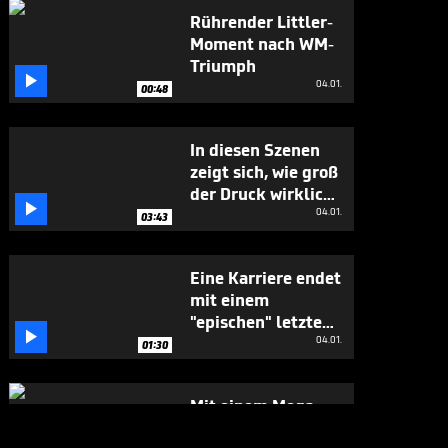
Rührender Littler-
Moment nach WM-
Triumph

04.01.
00:48
In diesen Szenen
zeigt sich, wie groß
der Druck wirklich

war
04.01.
03:43
Eine Karriere endet
mit einem
"epischen" letzten

Moment
04.01.
01:30
Mit einem Mega-
Finish vollendet