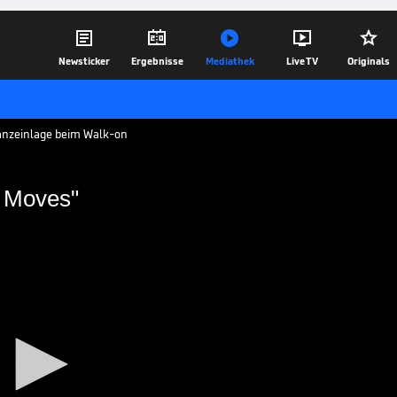





Newsticker
Ergebnisse
Mediathek
Live TV
Originals
anzeinlage beim Walk-on
e Moves"
e "Dance Moves"
Devon Petersen, was er so tänzerisch
nce zu Shakiras "Waka Waka" Song hin.
21.12.17