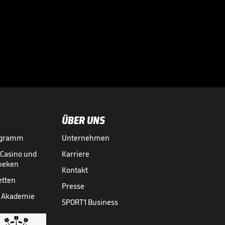
Magischer Littler-
Moment im Finale

03.01.
00:36
ÜBER UNS
ogramm
Unternehmen
-Casino und
Karriere
theken
Kontakt
etten
Presse
 Akademie
SPORT1 Business