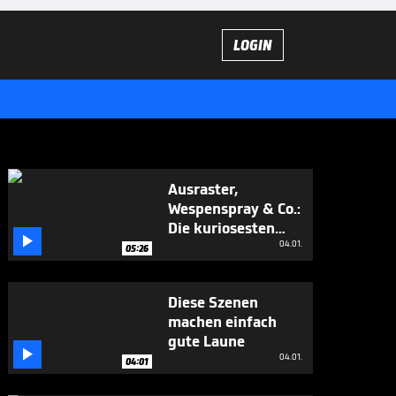
LOGIN
Ausraster,
Wespenspray & Co.:
Die kuriosesten

WM-Momente
04.01.
05:26
Diese Szenen
machen einfach
gute Laune

04.01.
04:01