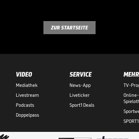
ZUR STARTSEITE
VIDEO
SERVICE
MEHR
Mediathek
News-App
TV-Pr
Livestream
Liveticker
Online
Spielo
Podcasts
Sport1 Deals
Sportw
Doppelpass
SPORT1