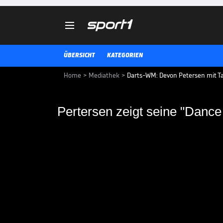

ÜBERSICHT
KATEGORIEN
Home
>
Mediathek
>
Darts-WM: Devon Petersen mit T
Pertersen zeigt seine "Danc
Pertersen zeigt sein
Bei seinem ersten Walk-on zeigt 
drauf hat und legt eine Perfoma