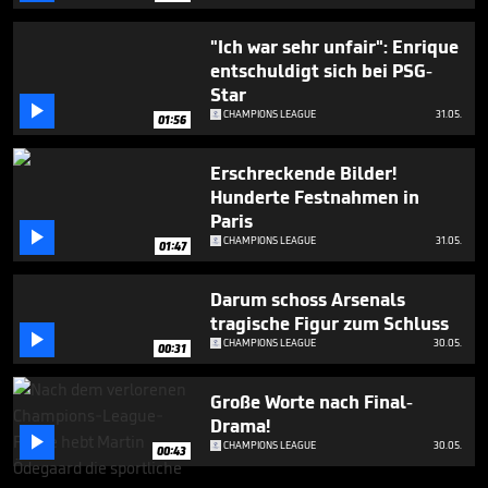
"Ich war sehr unfair": Enrique
entschuldigt sich bei PSG-
Star

CHAMPIONS LEAGUE
31.05.
01:56
Erschreckende Bilder!
Hunderte Festnahmen in
Paris

CHAMPIONS LEAGUE
31.05.
01:47
Darum schoss Arsenals
tragische Figur zum Schluss

CHAMPIONS LEAGUE
30.05.
00:31
Große Worte nach Final-
Drama!

CHAMPIONS LEAGUE
30.05.
00:43