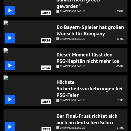
seconds
geworden"

CHAMPIONS LEAGUE
19.06.
00:57
Ex-Bayern-Spieler hat großen
Wunsch für Kompany

CHAMPIONS LEAGUE
18.06.
00:38
Dieser Moment lässt den
PSG-Kapitän nicht mehr los

CHAMPIONS LEAGUE
05.06.
01:06
Höchste
Sicherheitsvorkehrungen bei
PSG-Feier

CHAMPIONS LEAGUE
31.05.
00:57
Der Final-Frust richtet sich
auch an deutschen Schiri

CHAMPIONS LEAGUE
31.05.
01:37