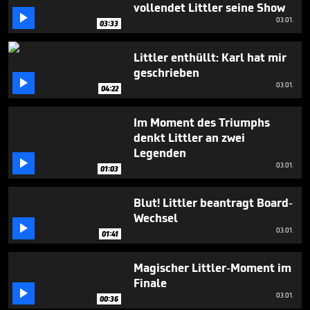
vollendet Littler seine Show

03.01.
03:33
Littler enthüllt: Karl hat mir
geschrieben

03.01.
04:22
Im Moment des Triumphs
denkt Littler an zwei
Legenden

03.01.
01:03
Blut! Littler beantragt Board-
Wechsel

03.01.
01:41
Magischer Littler-Moment im
Finale

03.01.
00:36