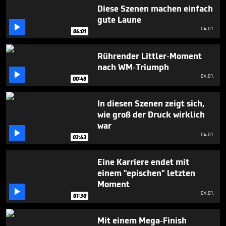
minutes,
Diese Szenen machen einfach
54
gute Laune
seconds

04.01.
04:01
Rührender Littler-Moment
nach WM-Triumph

04.01.
00:48
In diesen Szenen zeigt sich,
wie groß der Druck wirklich
war

04.01.
03:43
Eine Karriere endet mit
einem "epischen" letzten
Moment

04.01.
01:30
Mit einem Mega-Finish