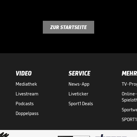
ZUR STARTSEITE
VIDEO
SERVICE
MEHR
Mediathek
News-App
TV-Pr
Livestream
Liveticker
Online
Spielo
Podcasts
Sport1 Deals
Sportw
Doppelpass
SPORT1