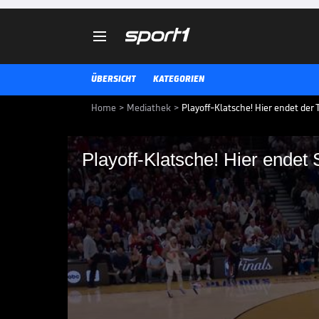

ÜBERSICHT
KATEGORIEN
Home
>
Mediathek
>
Playoff-Klatsche! Hier endet der
Playoff-Klatsche! Hier endet 
Playoff-Klatsche! Hi
Titeltraum
Für die Cleveland Cavaliers muss
allerdings entwickelt sich das S
Dennis Schröder.