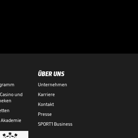
"Größer als
Silvester" - So
feiert New York

seine Knicks
NBA
19.06.
01:37
ÜBER UNS
ogramm
Unternehmen
-Casino und
Karriere
theken
Kontakt
etten
Presse
 Akademie
SPORT1 Business