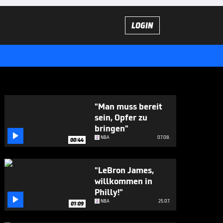
LOGIN
"Man muss bereit
sein, Opfer zu
bringen"

NBA
07.08.
00:44
"LeBron James,
willkommen in
Philly!"

NBA
25.07.
01:09