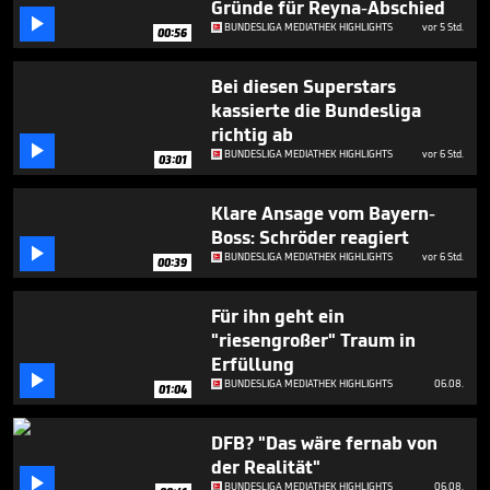
Gründe für Reyna-Abschied
minutes,

3
BUNDESLIGA MEDIATHEK HIGHLIGHTS
vor 5 Std.
00:56
seconds
Bei diesen Superstars
kassierte die Bundesliga
richtig ab

BUNDESLIGA MEDIATHEK HIGHLIGHTS
vor 6 Std.
03:01
Klare Ansage vom Bayern-
Boss: Schröder reagiert

BUNDESLIGA MEDIATHEK HIGHLIGHTS
vor 6 Std.
00:39
Für ihn geht ein
"riesengroßer" Traum in
Erfüllung

BUNDESLIGA MEDIATHEK HIGHLIGHTS
06.08.
01:04
DFB? "Das wäre fernab von
der Realität"

BUNDESLIGA MEDIATHEK HIGHLIGHTS
06.08.