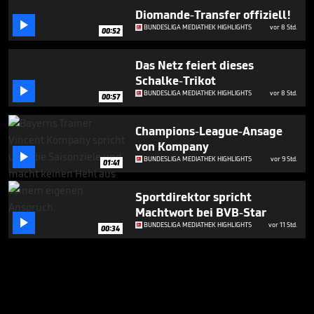
Diomande-Transfer offiziell!

BUNDESLIGA MEDIATHEK HIGHLIGHTS
vor 8 Std.
00:52
Das Netz feiert dieses
Schalke-Trikot

BUNDESLIGA MEDIATHEK HIGHLIGHTS
vor 8 Std.
00:57
Champions-League-Ansage
von Kompany

BUNDESLIGA MEDIATHEK HIGHLIGHTS
vor 9 Std.
01:41
Sportdirektor spricht
Machtwort bei BVB-Star

BUNDESLIGA MEDIATHEK HIGHLIGHTS
vor 11 Std.
00:34