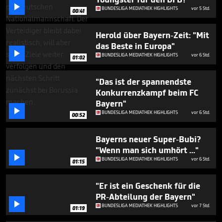
minutes,

BUNDESLIGA MEDIATHEK HIGHLIGHTS
vor 5 Std.
50
00:41
seconds
Herold über Bayern-Zeit: "Mit
das Beste in Europa"

BUNDESLIGA MEDIATHEK HIGHLIGHTS
vor 6 Std.
01:02
"Das ist der spannendste
Konkurrenzkampf beim FC
Bayern"

BUNDESLIGA MEDIATHEK HIGHLIGHTS
vor 6 Std.
00:52
Bayerns neuer Super-Bubi?
"Wenn man sich umhört ..."

BUNDESLIGA MEDIATHEK HIGHLIGHTS
vor 6 Std.
01:15
"Er ist ein Geschenk für die
PR-Abteilung der Bayern"

BUNDESLIGA MEDIATHEK HIGHLIGHTS
vor 7 Std.
01:19