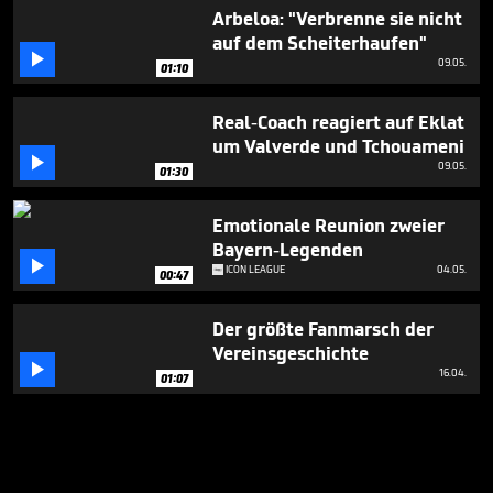
Arbeloa: "Verbrenne sie nicht
auf dem Scheiterhaufen"

09.05.
01:10
Real-Coach reagiert auf Eklat
um Valverde und Tchouameni

09.05.
01:30
Emotionale Reunion zweier
Bayern-Legenden

ICON LEAGUE
04.05.
00:47
Der größte Fanmarsch der
Vereinsgeschichte

16.04.
01:07