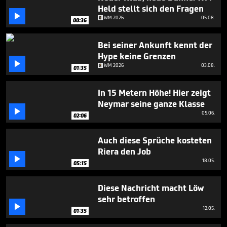
seconds
Held stellt sich den Fragen

WM 2026
05.08.
00:36
Bei seiner Ankunft kennt der
Hype keine Grenzen

WM 2026
03.08.
01:35
In 15 Metern Höhe! Hier zeigt
Neymar seine ganze Klasse

05.06.
02:06
Auch diese Sprüche kosteten
Riera den Job

18.05.
05:15
Diese Nachricht macht Löw
sehr betroffen

12.05.
01:35