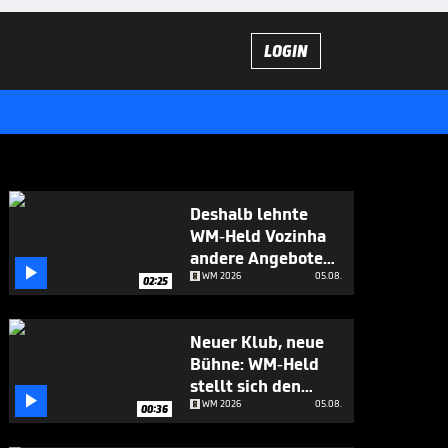
LOGIN
Deshalb lehnte
WM-Held Vozinha
andere Angebote

ab
WM 2026
05.08.
02:25
Neuer Klub, neue
Bühne: WM-Held
stellt sich den

Fragen
WM 2026
05.08.
00:36