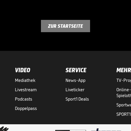
ZUR STARTSEITE
VIDEO
SERVICE
MEHR
Mediathek
News-App
TV-Pr
Livestream
Liveticker
Online
Spielo
Podcasts
Sport1 Deals
Sportw
Doppelpass
SPORT1