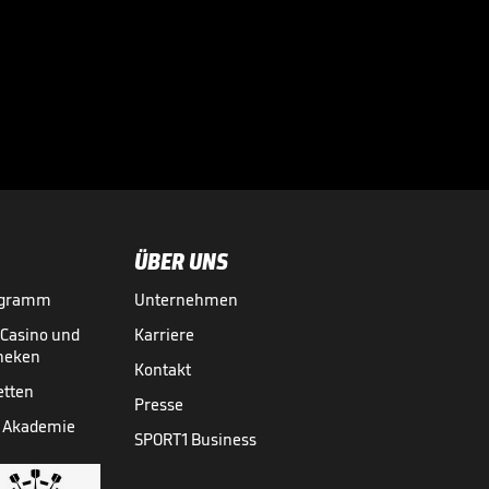
eine Warnung fast
nicht

WM 2026
31.07.
00:41
ÜBER UNS
ogramm
Unternehmen
-Casino und
Karriere
theken
Kontakt
etten
Presse
 Akademie
SPORT1 Business