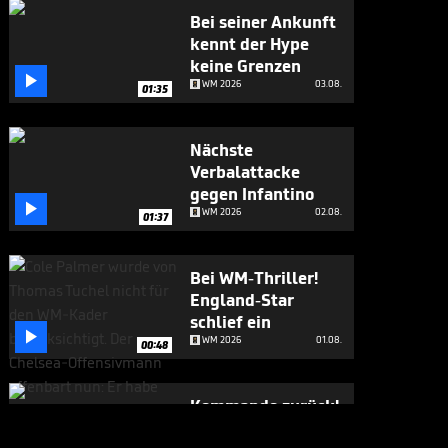
Bei seiner Ankunft
kennt der Hype
keine Grenzen

WM 2026
03.08.
01:35
Nächste
Verbalattacke
gegen Infantino

WM 2026
02.08.
01:37
Bei WM-Thriller!
England-Star
schlief ein

WM 2026
01.08.
00:48
Kommando zurück!
Infantino stoppt