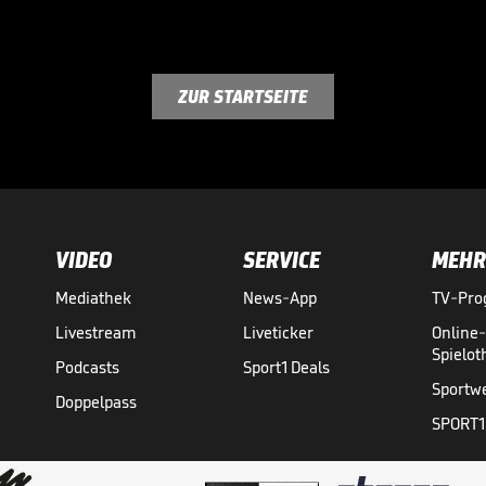
ZUR STARTSEITE
VIDEO
SERVICE
MEHR
Mediathek
News-App
TV-Pr
Livestream
Liveticker
Online
Spielo
Podcasts
Sport1 Deals
Sportw
Doppelpass
SPORT1