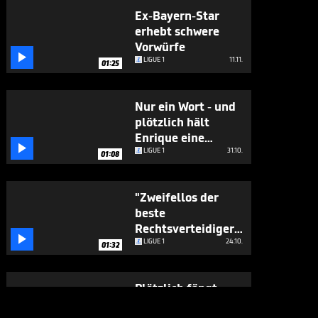
Ex-Bayern-Star
erhebt schwere
Vorwürfe

LIGUE 1
11.11.
01:25
Nur ein Wort - und
plötzlich hält
Enrique eine

flammende Rede
LIGUE 1
31.10.
01:08
"Zweifellos der
beste
Rechtsverteidiger

der Welt"
LIGUE 1
24.10.
01:32
Plötzlich fängt
Enrique auf der PK