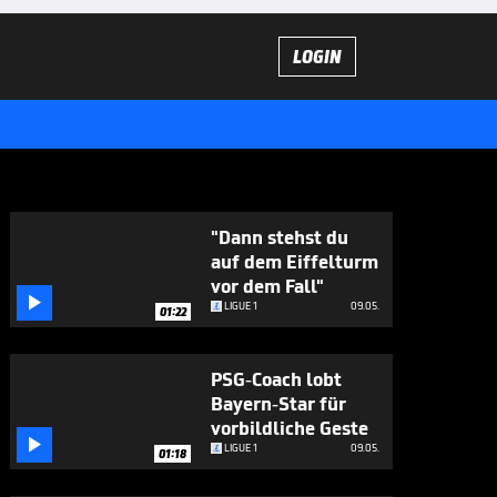
LOGIN
"Dann stehst du
auf dem Eiffelturm
vor dem Fall"

LIGUE 1
09.05.
01:22
PSG-Coach lobt
Bayern-Star für
vorbildliche Geste

LIGUE 1
09.05.
01:18