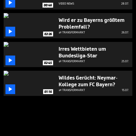

VIDEO NEWS
28.07.
00:46
Wird er zu Bayerns größtem
Problemfall?

TRANSFERMARKT
26.07.

02:26
Irres Wettbieten um
Bundesliga-Star

TRANSFERMARKT
25.07.

02:45
Wildes Gerücht: Neymar-
Kollege zum FC Bayern?

TRANSFERMARKT
15.07.

01:16