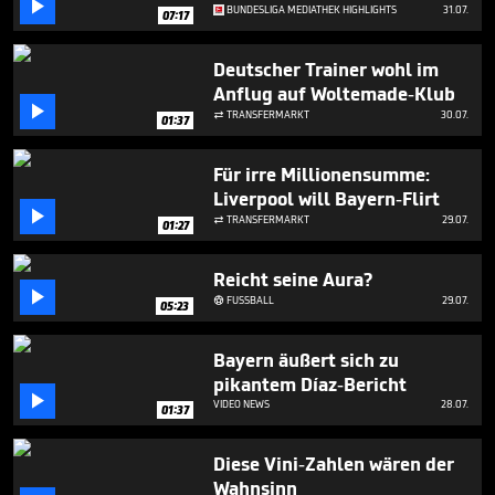

2
BUNDESLIGA MEDIATHEK HIGHLIGHTS
31.07.
07:17
minutes,
23
seconds
Deutscher Trainer wohl im
Anflug auf Woltemade-Klub

TRANSFERMARKT
30.07.

01:37
Für irre Millionensumme:
Liverpool will Bayern-Flirt

TRANSFERMARKT
29.07.

01:27
Reicht seine Aura?

FUSSBALL
29.07.

05:23
Bayern äußert sich zu
pikantem Díaz-Bericht

VIDEO NEWS
28.07.
01:37
Diese Vini-Zahlen wären der
Wahnsinn