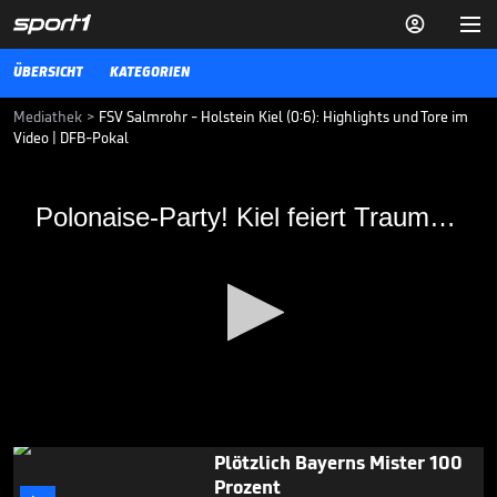


ÜBERSICHT
KATEGORIEN
Mediathek
>
FSV Salmrohr - Holstein Kiel (0:6): Highlights und Tore im
Video | DFB-Pokal
Polonaise-Party! Kiel feiert Traumtor-Gala
Polonaise-Party! Kiel feiert Traumtor-Gala
Holstein Kiel zeigt beim 6:0 gegen den FSV Salmrohr eine starke
Leistung – und glänzt mit zum Teil mit spektakulären Treffern.
VIDEO NEWS
11.08.19
Wird Asllanis Traum
tatsächlich wahr?

TRANSFERMARKT
31.07.

01:55
0
Plötzlich Bayerns Mister 100
seconds
Prozent
of