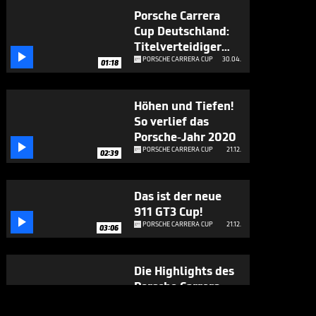
Porsche Carrera
Cup Deutschland:
Titelverteidiger

gewinnt den
PORSCHE CARRERA CUP
30.04.
01:18
Auftakt
Höhen und Tiefen!
So verlief das
Porsche-Jahr 2020

PORSCHE CARRERA CUP
21.12.
02:39
Das ist der neue
911 GT3 Cup!

PORSCHE CARRERA CUP
21.12.
03:06
Die Highlights des
Porsche Carrera
Cup aus

PORSCHE CARRERA CUP
13.11.