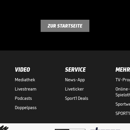
ZUR STARTSEITE
VIDEO
SERVICE
MEHR
Mediathek
News-App
TV-Pr
Livestream
Liveticker
Online
Spielo
Podcasts
Sport1 Deals
Sportw
Doppelpass
SPORT1