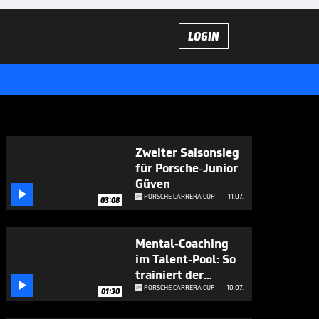
LOGIN
Zweiter Saisonsieg
für Porsche-Junior
Güven

PORSCHE CARRERA CUP
11.07.
03:08
Mental-Coaching
im Talent-Pool: So
trainiert der

Porsche-
PORSCHE CARRERA CUP
10.07.
01:30
Nachwuchs