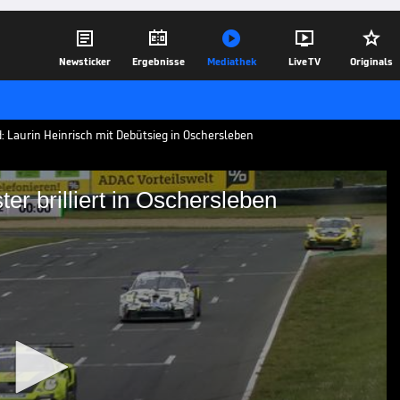





Newsticker
Ergebnisse
Mediathek
Live TV
Originals
 Laurin Heinrisch mit Debütsieg in Oschersleben
r brilliert in Oschersleben
Youngster brilliert in
Premierensieg durch Ayhancan Güven
many erstmals Laurin Heinrich. In der