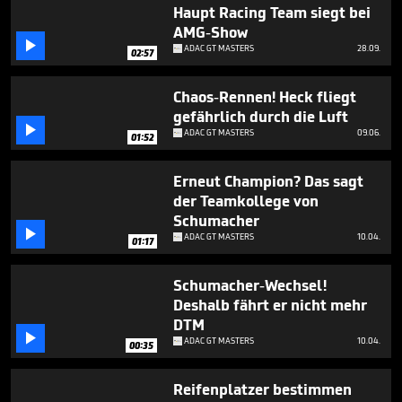
2
Haupt Racing Team siegt bei
minutes,
AMG-Show
50

ADAC GT MASTERS
28.09.
seconds
02:57
Chaos-Rennen! Heck fliegt
gefährlich durch die Luft

ADAC GT MASTERS
09.06.
01:52
Erneut Champion? Das sagt
der Teamkollege von
Schumacher

ADAC GT MASTERS
10.04.
01:17
Schumacher-Wechsel!
Deshalb fährt er nicht mehr
DTM

ADAC GT MASTERS
10.04.
00:35
Reifenplatzer bestimmen