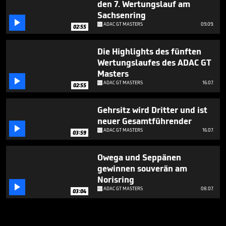
den 7. Wertungslauf am
Sachsenring

ADAC GT MASTERS
09.09.
02:55
Die Highlights des fünften
Wertungslaufes des ADAC GT
Masters

ADAC GT MASTERS
16.07.
02:55
Gehrsitz wird Dritter und ist
neuer Gesamtführender

ADAC GT MASTERS
16.07.
03:59
Owega und Seppänen
gewinnen souverän am
Norisring

ADAC GT MASTERS
08.07.
03:04