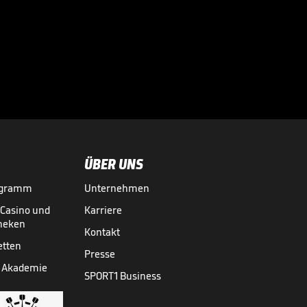
Bei diesen
Superstars
kassierte die

Bundesliga richtig
BUNDESLIGA MEDIATHEK HIGHLIGHTS
07.08.
03:01
ab
ÜBER UNS
ogramm
Unternehmen
-Casino und
Karriere
theken
Kontakt
etten
Presse
 Akademie
SPORT1 Business