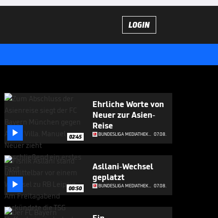
LOGIN
Ehrliche Worte von
Neuer zur Asien-
Reise

BUNDESLIGA MEDIATHEK HIGHLIGHTS
07.08.
02:45
Asllani-Wechsel
geplatzt

BUNDESLIGA MEDIATHEK HIGHLIGHTS
07.08.
00:50