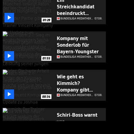
Ein
Streichkandidat
beeindruckt

Kompany
BUNDESLIGA MEDIATHEK HIGHLIGHTS
07.08.
01:29
Kompany mit
Sonderlob für
Bayern-Youngster

BUNDESLIGA MEDIATHEK HIGHLIGHTS
07.08.
01:55
Wie geht es
Kimmich?
Kompany gibt

Update
BUNDESLIGA MEDIATHEK HIGHLIGHTS
07.08.
00:34
Schiri-Boss warnt
vor
Regeländerungen

BUNDESLIGA MEDIATHEK HIGHLIGHTS
07.08.