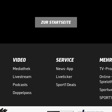
ZUR STARTSEITE
VIDEO
SERVICE
MEHR
Mediathek
News-App
TV-Pr
Livestream
Liveticker
Online
Spielo
Podcasts
Sport1 Deals
Sportw
Doppelpass
SPORT1