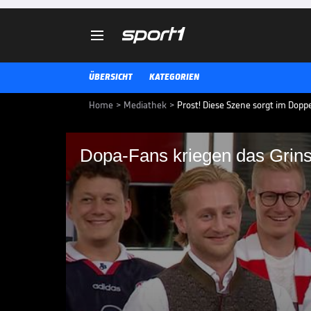

ÜBERSICHT
KATEGORIEN
Home
>
Mediathek
>
Prost! Diese Szene sorgt im Dopp
Dopa-Fans kriegen das Grins
Dopa-Fans kriegen da
dem Gesicht
Ein Zitat des Moderators hat im
gesorgt.
BUNDESLIGA MEDIATHEK HIGHLIGHTS