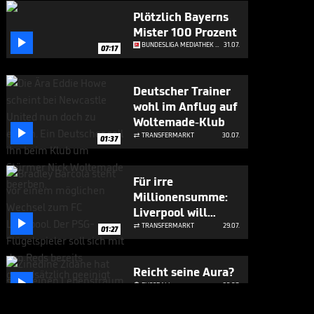
Plötzlich Bayerns
Mister 100 Prozent

BUNDESLIGA MEDIATHEK HIGHLIGHTS
31.07.
07:17
Deutscher Trainer
wohl im Anflug auf
Woltemade-Klub

TRANSFERMARKT
30.07.

01:37
Für irre
Millionensumme:
Liverpool will

Bayern-Flirt
TRANSFERMARKT
29.07.

01:27
Reicht seine Aura?

FUSSBALL
29.07.

05:23