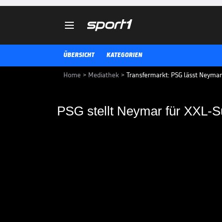

ÜBERSICHT
KATEGORIEN
Home
>
Mediathek
>
Transfermarkt: PSG lässt Neymar
PSG stellt Neymar für XXL-
PSG stellt Neymar f
Schaufenster
Superstar Neymar steht angeblic
teuerste Profi in der Geschichte 
anderen Klub?