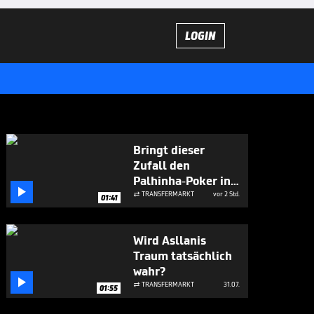
LOGIN
Bringt dieser
Zufall den
Palhinha-Poker ins

Rollen?
TRANSFERMARKT
vor 2 Std.

01:41
Wird Asllanis
Traum tatsächlich
wahr?

TRANSFERMARKT
31.07.

01:55