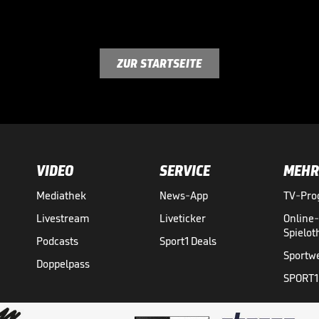
ZUR STARTSEITE
VIDEO
SERVICE
MEHR
Mediathek
News-App
TV-Pr
Livestream
Liveticker
Online
Spielo
Podcasts
Sport1 Deals
Sportw
Doppelpass
SPORT1