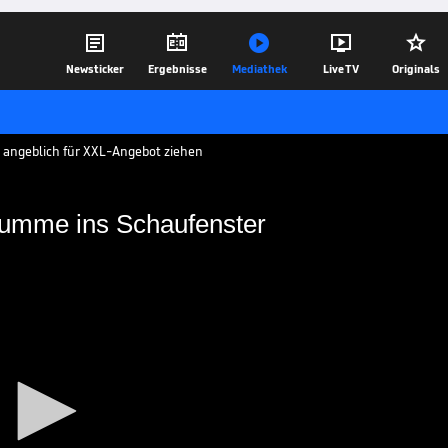





Newsticker
Ergebnisse
Mediathek
Live TV
Originals
 angeblich für XXL-Angebot ziehen
Summe ins Schaufenster
ür XXL-Summe ins
h kurz vor dem Absprung. Spielt der
von Paris Saint-Germain bald für einen