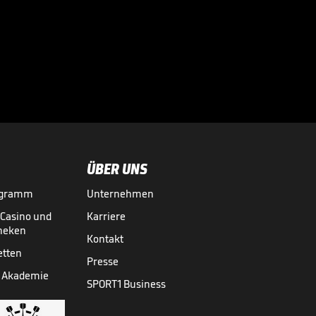
Star

TRANSFERMARKT
25.07.

02:45
ÜBER UNS
ogramm
Unternehmen
-Casino und
Karriere
theken
Kontakt
etten
Presse
 Akademie
SPORT1 Business