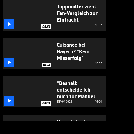
Toppmöller zieht
Fan-Vergleich zur
Eintracht

15.07.
00:51
Cuisance bei
Bayern? "Kein
Misserfolg"

15.07.
01:41
"Deshalb
entscheide ich
mich für Manuel

Neuer"
WM 2026
16.06.
00:31
Diese Lobeshymne
hat es in sich

CHAMPIONS LEAGUE
29.05.