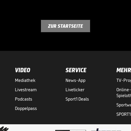
ZUR STARTSEITE
VIDEO
SERVICE
MEHR
Mediathek
News-App
TV-Pr
Livestream
Liveticker
Online
Spielo
Podcasts
Sport1 Deals
Sportw
Doppelpass
SPORT1