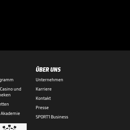
"Werde das tun,
was Gott mir sagt -
und meine Frau"

04.05.
00:33
ÜBER UNS
ogramm
Unternehmen
-Casino und
Karriere
theken
Kontakt
etten
Presse
 Akademie
SPORT1 Business