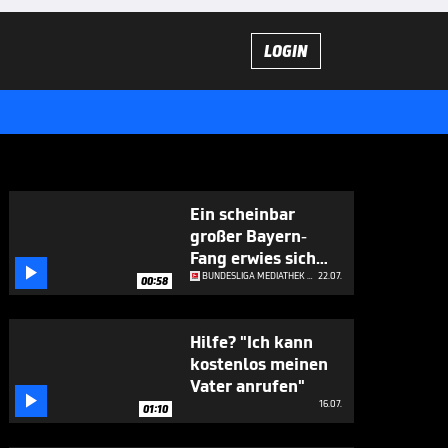
LOGIN
Ein scheinbar
großer Bayern-
Fang erwies sich

als Pechvogel
BUNDESLIGA MEDIATHEK HIGHLIGHTS
22.07.
00:58
Hilfe? "Ich kann
kostenlos meinen
Vater anrufen"

16.07.
01:10