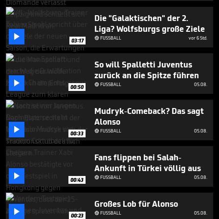
2
minutes,
Die "Galaktischen" der 2.
8
Liga? Wolfsburgs große Ziele
seconds

FUSSBALL
vor 6 Std.

03:17
So will Spalletti Juventus
zurück an die Spitze führen

FUSSBALL
05.08.

00:50
Mudryk-Comeback? Das sagt
Alonso

FUSSBALL
05.08.

00:33
Fans flippen bei Salah-
Ankunft in Türkei völlig aus

FUSSBALL
05.08.

00:43
Großes Lob für Alonso

FUSSBALL
05.08.

00:23