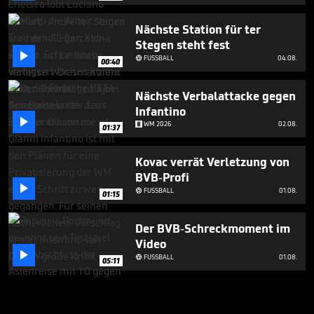
Nächste Station für ter
Stegen steht fest

FUSSBALL
04.08.

00:40
Nächste Verbalattacke gegen
Infantino

WM 2026
02.08.
01:37
Kovac verrät Verletzung von
BVB-Profi

FUSSBALL
01.08.

01:15
Der BVB-Schreckmoment im
Video

FUSSBALL
01.08.

05:11