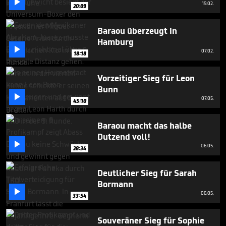

minutes,
19.02.
20:09
55
seconds
Baraou überzeugt in
Hamburg

07.02.
18:18
Vorzeitiger Sieg für Leon
Bunn

07.05.
45:10
Baraou macht das halbe
Dutzend voll!

06.05.
28:34
Deutlicher Sieg für Sarah
Bormann

06.05.
33:54
Souveräner Sieg für Sophie