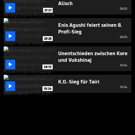
Alisch

06.05.
21:37
Enis Agushi feiert seinen 8.
Profi-Sieg

06.05.
20:26
Unentschieden zwischen Kore
und Vukshinaj

10.04.
38:15
K.O.-Sieg für Tairi

10.04.
16:34