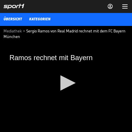


ÜBERSICHT
KATEGORIEN
Mediathek
>
Sergio Ramos von Real Madrid rechnet mit dem FC Bayern
München
Ramos rechnet mit Bayern
Ramos rechnet mit Bayern
ManCity will mit Guardiola verlängern / Van Gaal will sich an United
rächen / Völler will Bailey nicht abgeben
18.12.17
0
seconds
of