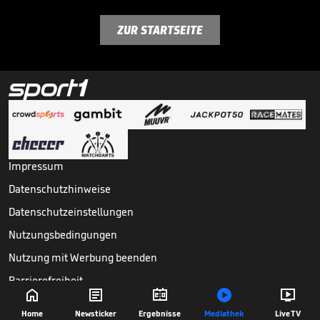
ZUR STARTSEITE
Impressum
Datenschutzhinweise
Datenschutzeinstellungen
Nutzungsbedingungen
Nutzung mit Werbung beenden
Barrierefreiheit





Copyright ©
2026
Sport1 GmbH. Alle Rechte vorbehalten.
Home
Newsticker
Ergebnisse
Mediathek
Live TV