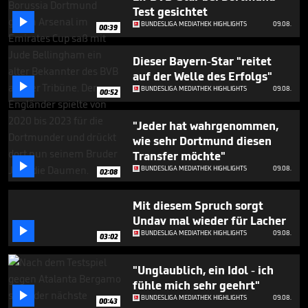
seconds
Test gesichtet

BUNDESLIGA MEDIATHEK HIGHLIGHTS
09.08.
00:39
Dieser Bayern-Star "reitet
auf der Welle des Erfolgs"

BUNDESLIGA MEDIATHEK HIGHLIGHTS
09.08.
00:52
"Jeder hat wahrgenommen,
wie sehr Dortmund diesen
Transfer möchte"

BUNDESLIGA MEDIATHEK HIGHLIGHTS
09.08.
02:08
Mit diesem Spruch sorgt
Undav mal wieder für Lacher

BUNDESLIGA MEDIATHEK HIGHLIGHTS
09.08.
03:02
"Unglaublich, ein Idol - ich
fühle mich sehr geehrt"

BUNDESLIGA MEDIATHEK HIGHLIGHTS
09.08.
00:43