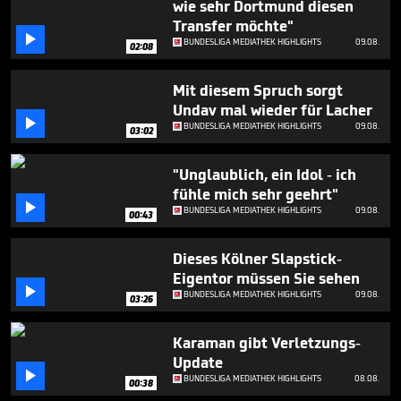
wie sehr Dortmund diesen
minute,
52
Transfer möchte"
seconds

BUNDESLIGA MEDIATHEK HIGHLIGHTS
09.08.
02:08
Mit diesem Spruch sorgt
Undav mal wieder für Lacher

BUNDESLIGA MEDIATHEK HIGHLIGHTS
09.08.
03:02
"Unglaublich, ein Idol - ich
fühle mich sehr geehrt"

BUNDESLIGA MEDIATHEK HIGHLIGHTS
09.08.
00:43
Dieses Kölner Slapstick-
Eigentor müssen Sie sehen

BUNDESLIGA MEDIATHEK HIGHLIGHTS
09.08.
03:26
Karaman gibt Verletzungs-
Update

BUNDESLIGA MEDIATHEK HIGHLIGHTS
08.08.
00:38