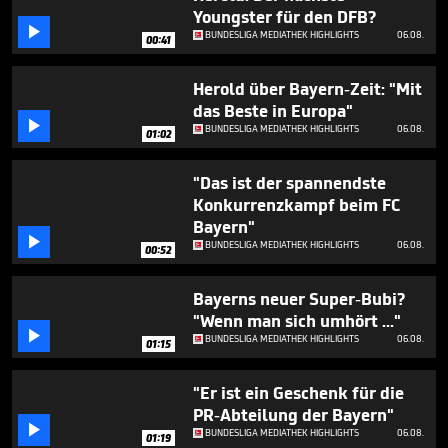
minute,
Youngster für den DFB?
58

BUNDESLIGA MEDIATHEK HIGHLIGHTS
06.08.
seconds
00:41
Herold über Bayern-Zeit: "Mit
das Beste in Europa"

BUNDESLIGA MEDIATHEK HIGHLIGHTS
06.08.
01:02
"Das ist der spannendste
Konkurrenzkampf beim FC
Bayern"

BUNDESLIGA MEDIATHEK HIGHLIGHTS
06.08.
00:52
Bayerns neuer Super-Bubi?
"Wenn man sich umhört ..."

BUNDESLIGA MEDIATHEK HIGHLIGHTS
06.08.
01:15
"Er ist ein Geschenk für die
PR-Abteilung der Bayern"

BUNDESLIGA MEDIATHEK HIGHLIGHTS
06.08.
01:19