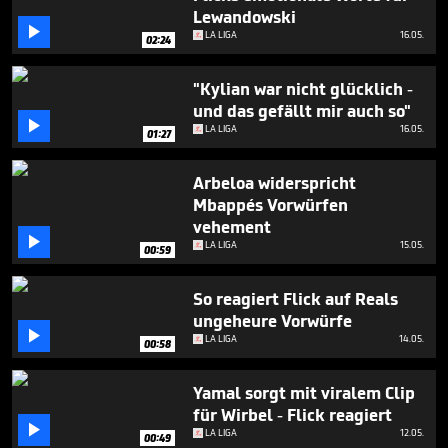
seconds
Lewandowski

LA LIGA
16.05.
02:24
"Kylian war nicht glücklich -
und das gefällt mir auch so"

LA LIGA
16.05.
01:27
Arbeloa widerspricht
Mbappés Vorwürfen
vehement

LA LIGA
15.05.
00:59
So reagiert Flick auf Reals
ungeheure Vorwürfe

LA LIGA
14.05.
00:58
Yamal sorgt mit viralem Clip
für Wirbel - Flick reagiert

LA LIGA
12.05.
00:49