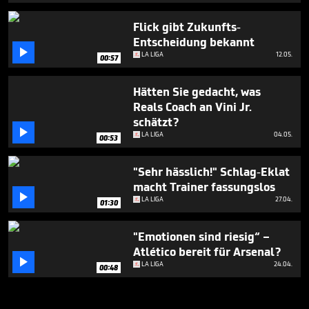
Flick gibt Zukunfts-
Entscheidung bekannt

LA LIGA
12.05.
00:57
Hätten Sie gedacht, was
Reals Coach an Vini Jr.
schätzt?

LA LIGA
04.05.
00:53
"Sehr hässlich!" Schlag-Eklat
macht Trainer fassungslos

LA LIGA
27.04.
01:30
"Emotionen sind riesig“ –
Atlético bereit für Arsenal?

LA LIGA
24.04.
00:48