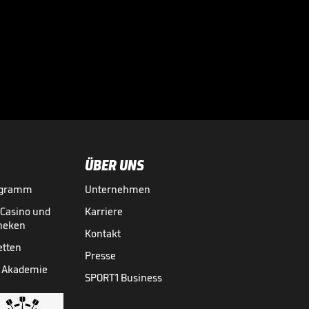
Mourinho: "Das ist
für mich eine Art
Mission"

10.07.
00:59
ÜBER UNS
ogramm
Unternehmen
-Casino und
Karriere
theken
Kontakt
etten
Presse
 Akademie
SPORT1 Business