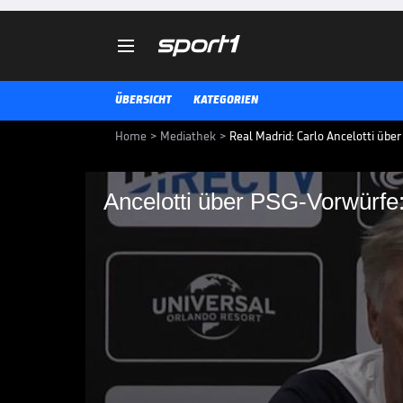

ÜBERSICHT
KATEGORIEN
Home
>
Mediathek
>
Real Madrid: Carlo Ancelotti über
Ancelotti über PSG-Vorwürfe:
Ancelotti über PSG-V
überrascht!"
Paris Saint-Germain wird offenba
Interesse von Real Madrid an Ky
Carlo Ancelotti wäre dies nichts 