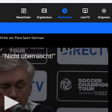





Newsticker
Ergebnisse
Mediathek
Live TV
Originals
 Kritik von Paris Saint-Germain
 "Nicht überrascht!"
orwürfe: "Nicht
r eine Beschwerde bei der FIFA für das
lian Mbappe einlegen. Für Real-Coach
Neues, lässt ihn aber dennoch kalt.