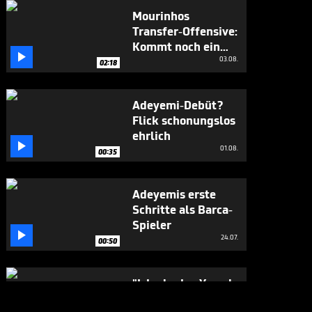
Mourinhos
Transfer-Offensive:
Kommt noch ein

Weltmeister?
03.08.
02:18
Adeyemi-Debüt?
Flick schonungslos
ehrlich

01.08.
00:35
Adeyemis erste
Schritte als Barca-
Spieler

24.07.
00:50
"Ich glaube, Yamal
wäre nicht böse,