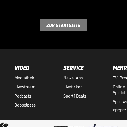
ZUR STARTSEITE
VIDEO
SERVICE
MEHR
Mediathek
News-App
TV-Pr
Livestream
Liveticker
Online
Spielo
Podcasts
Sport1 Deals
Sportw
Doppelpass
SPORT1