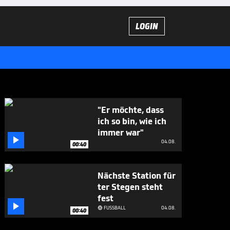
LOGIN
"Er möchte, dass
ich so bin, wie ich
immer war"

04.08.
00:40
Nächste Station für
ter Stegen steht
fest

FUSSBALL
04.08.

00:40