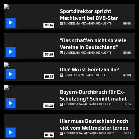
5
minutes,
Sportdirektor spricht
46
Machtwort bei BVB-Star
seconds

BUNDESLIGA MEDIATHEK HIGHLIGHTS
06.08.
00:34
"Das schaffen nicht so viele
Vereine in Deutschland"

BUNDESLIGA MEDIATHEK HIGHLIGHTS
06.08.
00:56
Oha! Wo ist Goretzka da?

BUNDESLIGA MEDIATHEK HIGHLIGHTS
02.08.
00:47
Bayern-Durchbruch für Ex-
Schützling? Schmidt mahnt

2. BUNDESLIGA MEDIATHEK HIGHLIGHTS
30.07.
00:48
Hier muss Deutschland noch
viel vom Weltmeister lernen

2. BUNDESLIGA MEDIATHEK HIGHLIGHTS
30.07.
01:36