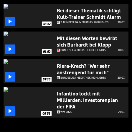
Bei dieser Thematik schlägt
Kult-Trainer Schmidt Alarm

2. BUNDESLIGA MEDIATHEK HIGHLIGHTS
30.07.
01:22
Mit diesen Worten bewirbt
sich Burkardt bei Klopp

BUNDESLIGA MEDIATHEK HIGHLIGHTS
30.07.
01:02
Riera-Krach? "War sehr
anstrengend für mich"

BUNDESLIGA MEDIATHEK HIGHLIGHTS
30.07.
01:30
Infantino lockt mit
Milliarden: Investorenplan
der FIFA

WM 2026
29.07.
00:53