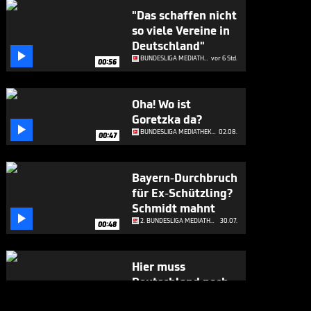
"Das schaffen nicht
so viele Vereine in
Deutschland"

BUNDESLIGA MEDIATHEK HIGHLIGHTS
vor 6 Std.
00:56
Oha! Wo ist
Goretzka da?

BUNDESLIGA MEDIATHEK HIGHLIGHTS
02.08.
00:47
Bayern-Durchbruch
für Ex-Schützling?
Schmidt mahnt

2. BUNDESLIGA MEDIATHEK HIGHLIGHTS
30.07.
00:48
Hier muss
Deutschland noch
viel vom

2. BUNDESLIGA MEDIATHEK HIGHLIGHTS
30.07.