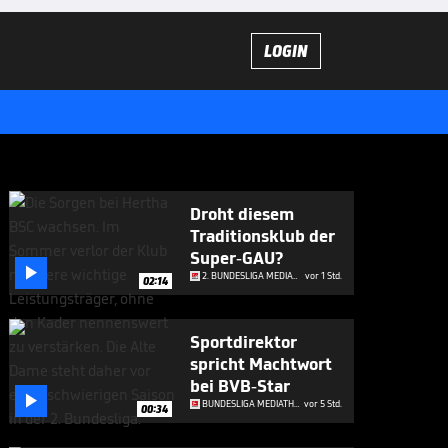
LOGIN
Droht diesem
Traditionsklub der
Super-GAU?

2. BUNDESLIGA MEDIATHEK HIGHLIGHTS
vor 1 Std.
02:14
Sportdirektor
spricht Machtwort
bei BVB-Star

BUNDESLIGA MEDIATHEK HIGHLIGHTS
vor 5 Std.
00:34