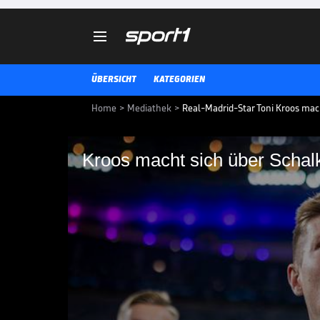

ÜBERSICHT
KATEGORIEN
Home
>
Mediathek
>
Real-Madrid-Star Toni Kroos mach
Kroos macht sich über Schalk
Kroos macht sich übe
Champions-League-Sieger Toni Kr
In der neusten Ausgabe seines P
Felix, macht sich der Weltmeist
lustig.