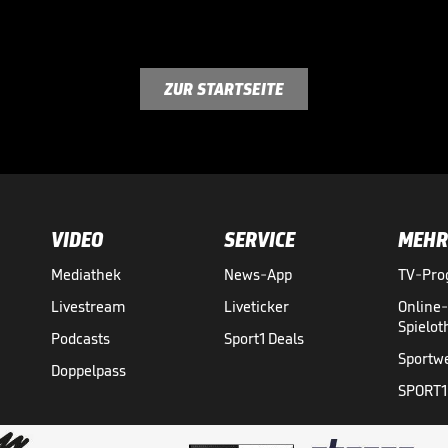
ZUR STARTSEITE
VIDEO
SERVICE
MEHR
Mediathek
News-App
TV-Pr
Livestream
Liveticker
Online
Spielo
Podcasts
Sport1 Deals
Sportw
Doppelpass
SPORT1