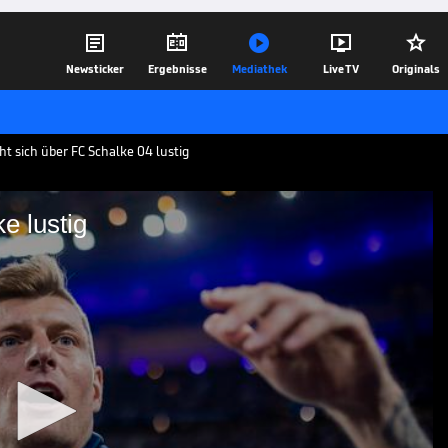





Newsticker
Ergebnisse
Mediathek
Live TV
Originals
t sich über FC Schalke 04 lustig
e lustig
r Schalke lustig
oos sorgt mal wieder für Diskussionen.
odcast „Einfach mal Luppen“ mit Bruder
er von 2014 diesmal über Schalke 04
15.07.22