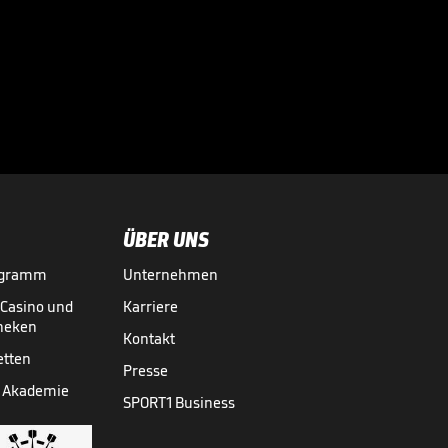
Infantino lockt mit
Milliarden:
Investorenplan der

FIFA
WM 2026
29.07.
00:53
ÜBER UNS
ogramm
Unternehmen
-Casino und
Karriere
theken
Kontakt
etten
Presse
 Akademie
SPORT1 Business