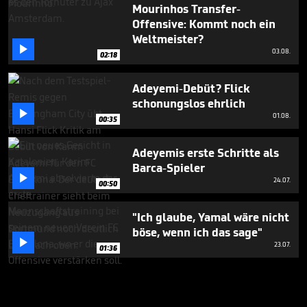
Mourinhos Transfer-
Offensive: Kommt noch ein
Weltmeister?

03.08.
02:18
Adeyemi-Debüt? Flick
schonungslos ehrlich

01.08.
00:35
Adeyemis erste Schritte als
Barca-Spieler

24.07.
00:50
"Ich glaube, Yamal wäre nicht
böse, wenn ich das sage"

23.07.
01:36